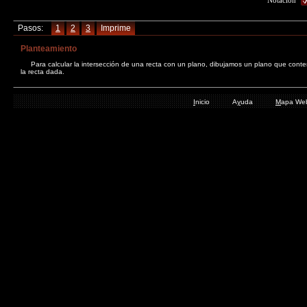
Pasos:
Planteamiento
Para calcular la intersección de una recta con un plano, dibujamos un plano que conte
la recta dada.
I
nicio
A
y
uda
M
apa We