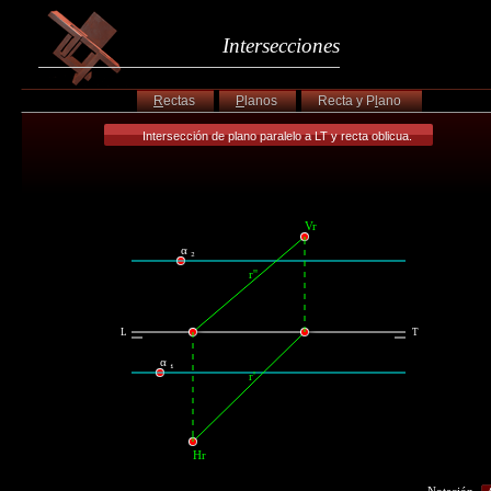
Intersecciones
R
ectas
P
lanos
Recta y P
l
ano